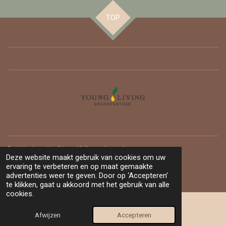
TOP
Praktijkadres : Hoofdweg 62 (
1e verdieping)
Deze website maakt gebruik van cookies om uw
3067 GH ROTTERDAM
- GRATIS PARKEREN -
ervaring te verbeteren en op maat gemaakte
© 2025 - 2026 Mammassage
advertenties weer te geven. Door op ‘Accepteren’
te klikken, gaat u akkoord met het gebruik van alle
cookies.
Afwijzen
Accepteren
E-mailadres
Kaart