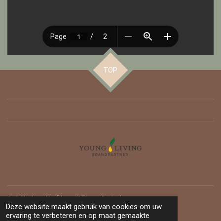
TOP
Praktijkadres : Hoofdweg 62 (
1e verdieping)
Deze website maakt gebruik van cookies om uw
3067 GH ROTTERDAM
- GRATIS PARKEREN -
ervaring te verbeteren en op maat gemaakte